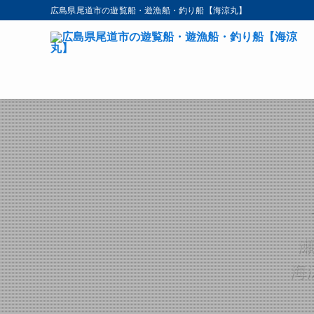
広島県尾道市の遊覧船・遊漁船・釣り船【海涼丸】
海