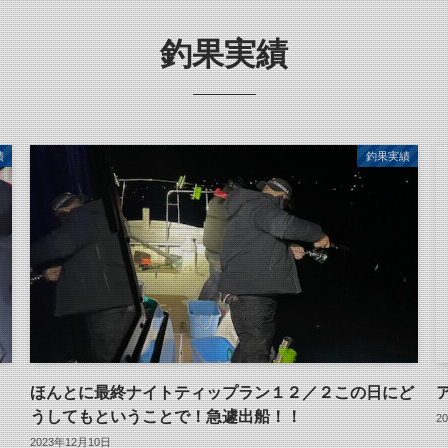
釣果実績
績
釣果実績
ほんとに最終ナイトティップラン１２／２この日にど
うしてもということで！急遽出船！！
2
2023年12月10日