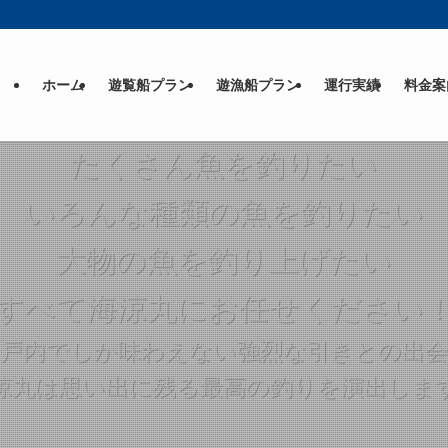
ホーム
遊覧船プラン
遊漁船プラン
運行実績
料金案
たくさん魚を釣りたい
いろんな種類の魚を釣りたい
大物の魚を釣り上げたい
すべて海涼丸にお任せください
瀬戸内でしか味わえない
強烈な引きとの出会
涼丸は思い出に残る
最高の釣りを演出しま